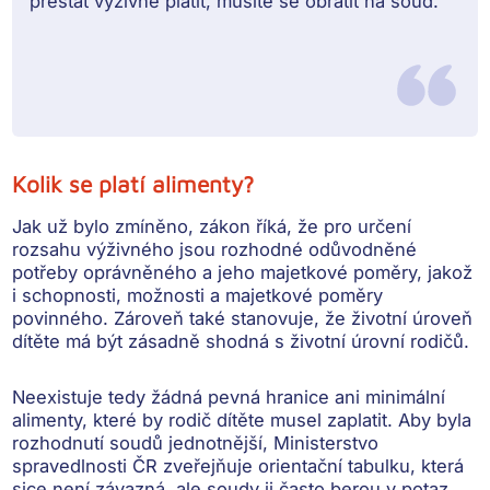
přestat výživné platit,
musíte se obrátit na soud
.
Kolik se platí alimenty?
Jak už bylo zmíněno, zákon říká, že pro určení
rozsahu výživného jsou rozhodné
odůvodněné
potřeby oprávněného a jeho majetkové poměry
, jakož
i schopnosti, možnosti a majetkové poměry
povinného. Zároveň také stanovuje, že
životní úroveň
dítěte má být zásadně shodná s životní úrovní rodičů
.
Neexistuje tedy žádná pevná hranice
ani minimální
alimenty, které by rodič dítěte musel zaplatit. Aby byla
rozhodnutí soudů jednotnější, Ministerstvo
spravedlnosti ČR zveřejňuje orientační tabulku, která
sice není závazná, ale soudy ji často berou v potaz.