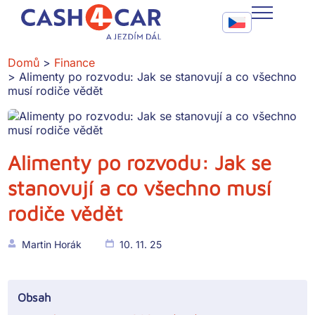
Alimenty po rozvodu: Jak se stanovují a co všechno musí rod
Call To Action Me
CASH4CAR
Domů
Finance
Alimenty po rozvodu: Jak se stanovují a co všechno
FAQ
musí rodiče vědět
BLOG
SLUŽBY
Alimenty po rozvodu: Jak se
stanovují a co všechno musí
KONTAKT
rodiče vědět
Martin Horák
10. 11. 25
Obsah