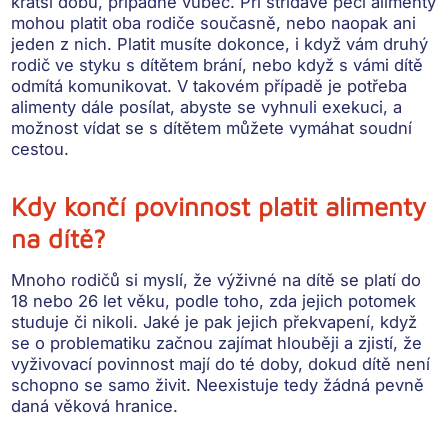
kratší dobu
, případně vůbec. Při střídavé péči alimenty
mohou platit oba rodiče současně, nebo naopak ani
jeden z nich. Platit musíte dokonce,
i když vám druhý
rodič ve styku s dítětem brání
, nebo když s vámi dítě
odmítá komunikovat. V takovém případě je potřeba
alimenty dále posílat, abyste se vyhnuli exekuci, a
možnost vídat se s dítětem můžete vymáhat soudní
cestou.
Kdy končí povinnost platit alimenty
na dítě?
Mnoho rodičů si myslí, že výživné na dítě se platí do
18 nebo 26 let věku, podle toho, zda jejich potomek
studuje či nikoli. Jaké je pak jejich překvapení, když
se o problematiku začnou zajímat hlouběji a zjistí, že
vyživovací povinnost mají do té doby,
dokud dítě není
schopno se samo živit
. Neexistuje tedy žádná pevně
daná věková hranice.