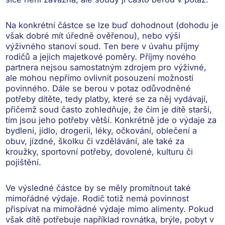
Na konkrétní částce se lze buď dohodnout (dohodu je
však dobré mít úředně ověřenou), nebo výši
výživného stanoví soud. Ten bere v úvahu
příjmy
rodičů a jejich majetkové poměry
. Příjmy nového
partnera nejsou samostatným zdrojem pro výživné,
ale mohou
nepřímo
ovlivnit posouzení možností
povinného. Dále se berou v potaz
odůvodněné
potřeby dítěte
, tedy platby, které se za něj vydávají,
přičemž soud často zohledňuje, že čím je dítě starší,
tím jsou jeho potřeby větší. Konkrétně jde o výdaje za
bydlení, jídlo, drogerii, léky, očkování, oblečení a
obuv, jízdné, školku či vzdělávání, ale také za
kroužky, sportovní potřeby, dovolené, kulturu či
pojištění.
Ve výsledné částce by se měly promítnout také
mimořádné výdaje
. Rodič totiž nemá povinnost
přispívat na mimořádné výdaje mimo alimenty. Pokud
však dítě potřebuje například rovnátka, brýle, pobyt v