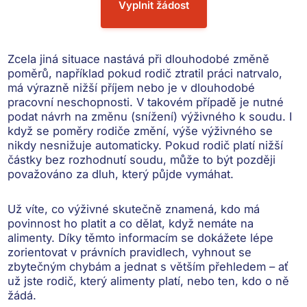
Vyplnit žádost
Zcela jiná situace nastává při dlouhodobé změně
poměrů, například pokud rodič ztratil práci natrvalo,
má výrazně nižší příjem nebo je v dlouhodobé
pracovní neschopnosti. V takovém případě je nutné
podat návrh na změnu (snížení) výživného k soudu
. I
když se poměry rodiče změní, výše výživného se
nikdy nesnižuje automaticky. Pokud rodič platí nižší
částky bez rozhodnutí soudu, může to být později
považováno za dluh, který půjde vymáhat.
Už víte, co výživné skutečně znamená, kdo má
povinnost ho platit a co dělat, když nemáte na
alimenty. Díky těmto informacím se dokážete lépe
zorientovat v právních pravidlech, vyhnout se
zbytečným chybám a jednat s větším přehledem – ať
už jste rodič, který alimenty platí, nebo ten, kdo o ně
žádá.