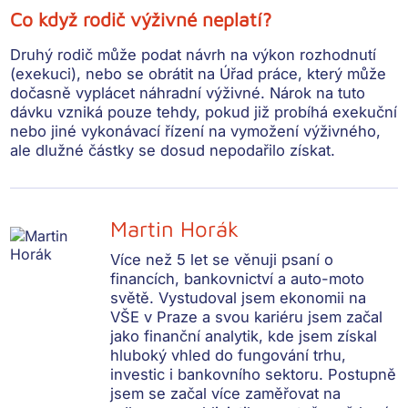
Co když rodič výživné neplatí?
Druhý rodič může podat
návrh na výkon rozhodnutí
(exekuci)
, nebo se obrátit na
Úřad práce
, který může
dočasně vyplácet
náhradní výživné
. Nárok na tuto
dávku vzniká pouze tehdy, pokud již probíhá exekuční
nebo jiné vykonávací řízení na vymožení výživného,
ale dlužné částky se dosud nepodařilo získat.
Martin Horák
Více než 5 let se věnuji psaní o
financích, bankovnictví a auto-moto
světě. Vystudoval jsem ekonomii na
VŠE v Praze a svou kariéru jsem začal
jako finanční analytik, kde jsem získal
hluboký vhled do fungování trhu,
investic i bankovního sektoru. Postupně
jsem se začal více zaměřovat na