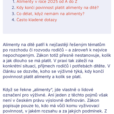
Alimenty v roce 2025 od A do Z
Kdy končí povinnost platit alimenty na dítě?
Co dělat, když nemám na alimenty?
Často kladené dotazy
Alimenty na dítě patří k nejčastěji řešeným tématům
po rozchodu či rozvodu rodičů – a zároveň k nejvíce
nepochopeným. Zákon totiž přesně nestanovuje, kolik
a jak dlouho se má platit. V praxi tak záleží na
konkrétní situaci, příjmech rodičů i potřebách dítěte. V
článku se dozvíte, koho se výživné týká, kdy končí
povinnost platit alimenty a kolik se platí.
Když se řekne „alimenty“, jde vlastně o
lidové
označení pro výživné
. Ani jeden z těchto pojmů však
není v českém právu výslovně definován. Zákon
popisuje pouze to,
kdo má vůči komu vyživovací
povinnost, v jakém rozsahu a za jakých podmínek
. Z