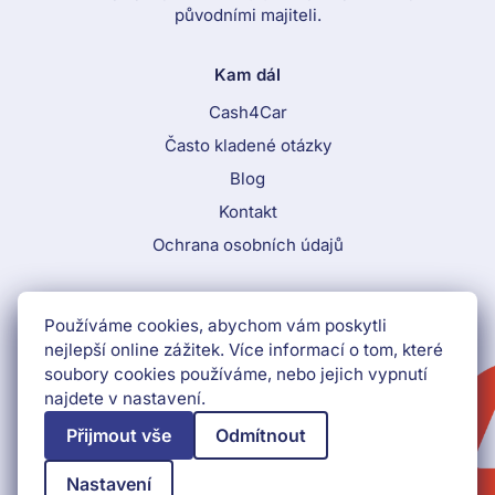
původními majiteli.
Kam dál
Cash4Car
Často kladené otázky
Blog
Kontakt
Ochrana osobních údajů
Call To Action Menu
Používáme cookies, abychom vám poskytli
800 870 884
nejlepší online zážitek. Více informací o tom, které
soubory cookies používáme, nebo jejich vypnutí
Získat peníze hned
najdete v nastavení.
Přijmout vše
Odmítnout
Nastavení