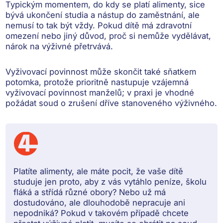
Typickým momentem, do kdy se platí alimenty, sice
bývá
ukončení studia a nástup do zaměstnání
, ale
nemusí to tak být vždy. Pokud dítě má
zdravotní
omezení
nebo jiný důvod, proč si nemůže vydělávat,
nárok na výživné přetrvává.
Vyživovací povinnost může skončit také
sňatkem
potomka
, protože prioritně nastupuje vzájemná
vyživovací povinnost manželů; v praxi je vhodné
požádat soud o zrušení
dříve stanoveného výživného.
Platíte alimenty, ale máte pocit, že vaše dítě
studuje jen proto, aby z vás vytáhlo peníze, školu
fláká a střídá různé obory? Nebo už má
dostudováno, ale dlouhodobě nepracuje ani
nepodniká? Pokud v takovém případě chcete