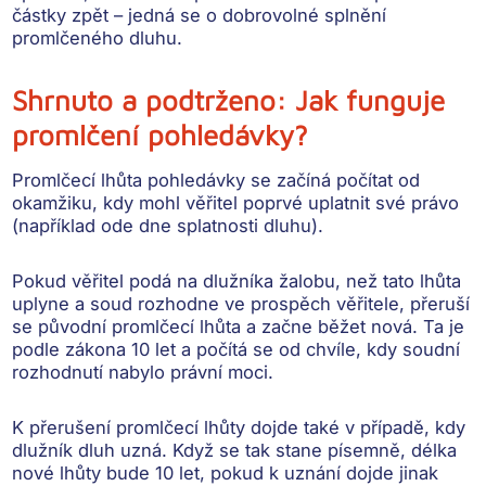
částky zpět
– jedná se o dobrovolné splnění
promlčeného dluhu.
Shrnuto a podtrženo: Jak funguje
promlčení pohledávky?
Promlčecí lhůta
pohledávky
se začíná počítat od
okamžiku, kdy mohl věřitel poprvé uplatnit své právo
(například ode dne splatnosti dluhu).
Pokud
věřitel podá na dlužníka žalobu, než tato lhůta
uplyne
a soud rozhodne ve prospěch věřitele, přeruší
se původní promlčecí lhůta a začne běžet nová. Ta je
podle zákona 10 let a počítá se od chvíle, kdy soudní
rozhodnutí nabylo právní moci.
K přerušení promlčecí lhůty dojde také v případě, kdy
dlužník dluh uzná
. Když se tak stane písemně, délka
nové lhůty bude 10 let, pokud k uznání dojde jinak