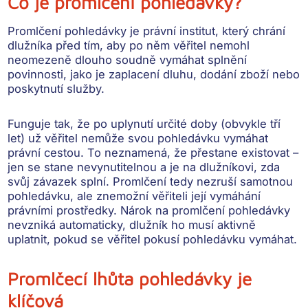
Co je promlčení pohledávky?
Promlčení pohledávky
je právní institut, který
chrání
dlužníka
před tím, aby po něm věřitel nemohl
neomezeně dlouho soudně vymáhat splnění
povinnosti, jako je zaplacení dluhu, dodání zboží nebo
poskytnutí služby.
Funguje tak, že po uplynutí určité doby (obvykle tří
let) už věřitel
nemůže svou pohledávku vymáhat
právní cestou
. To neznamená, že přestane existovat –
jen se stane nevynutitelnou a je na dlužníkovi, zda
svůj závazek splní. Promlčení tedy
nezruší samotnou
pohledávku
, ale znemožní věřiteli její vymáhání
právními prostředky. Nárok na promlčení pohledávky
nevzniká automaticky
, dlužník ho musí aktivně
uplatnit, pokud se věřitel pokusí pohledávku vymáhat.
Promlčecí lhůta pohledávky je
klíčová