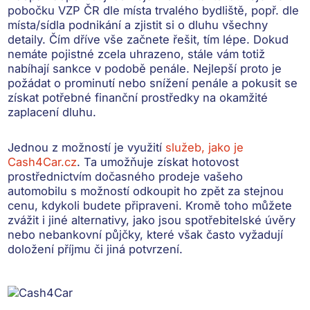
pobočku VZP ČR
dle místa trvalého bydliště, popř. dle
místa/sídla podnikání a zjistit si o dluhu všechny
detaily. Čím dříve vše začnete řešit, tím lépe. Dokud
nemáte pojistné zcela uhrazeno, stále vám totiž
nabíhají sankce v podobě penále
. Nejlepší proto je
požádat o prominutí nebo snížení penále a pokusit se
získat potřebné finanční prostředky na okamžité
zaplacení dluhu.
Jednou z možností je využití
služeb, jako je
Cash4Car.cz
. Ta umožňuje získat hotovost
prostřednictvím
dočasného prodeje vašeho
automobilu
s možností odkoupit ho zpět za stejnou
cenu, kdykoli budete připraveni. Kromě toho můžete
zvážit i jiné alternativy, jako jsou
spotřebitelské úvěry
nebo nebankovní půjčky
, které však často vyžadují
doložení příjmu či jiná potvrzení.