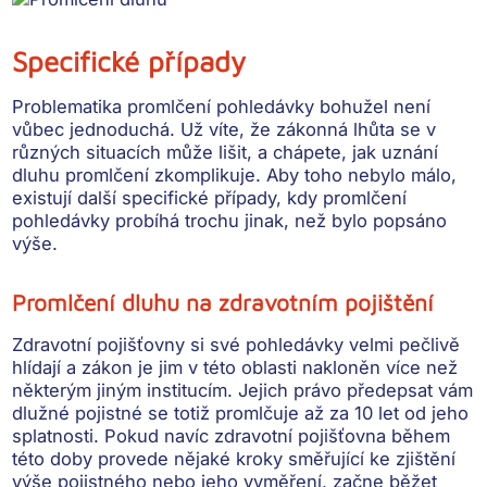
Specifické případy
Problematika promlčení pohledávky bohužel není
vůbec jednoduchá. Už víte, že zákonná lhůta se v
různých situacích může lišit, a chápete, jak uznání
dluhu promlčení zkomplikuje. Aby toho nebylo málo,
existují další specifické případy
, kdy promlčení
pohledávky probíhá trochu jinak, než bylo popsáno
výše.
Promlčení dluhu na zdravotním pojištění
Zdravotní pojišťovny
si své pohledávky velmi pečlivě
hlídají a zákon je jim v této oblasti nakloněn více než
některým jiným institucím. Jejich
právo předepsat vám
dlužné pojistné
se totiž promlčuje
až za 10 let od jeho
splatnosti
. Pokud navíc zdravotní pojišťovna během
této doby provede nějaké kroky směřující ke zjištění
výše pojistného nebo jeho vyměření, začne běžet