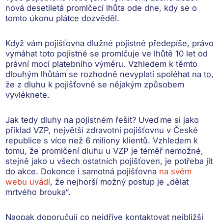
nová desetiletá promlčecí lhůta ode dne, kdy se o
tomto úkonu plátce dozvěděl.
Když vám pojišťovna dlužné pojistné předepíše,
právo
vymáhat toto pojistné
se promlčuje
ve lhůtě 10 let od
právní moci platebního výměru
. Vzhledem k těmto
dlouhým lhůtám se rozhodně nevyplatí spoléhat na to,
že z dluhu k pojišťovně se nějakým způsobem
vyvléknete.
Jak tedy dluhy na pojistném řešit? Uveďme si jako
příklad VZP, největší zdravotní pojišťovnu v České
republice s více než 6 miliony klientů. Vzhledem k
tomu, že
promlčení dluhu u VZP je téměř nemožné
,
stejně jako u všech ostatních pojišťoven, je potřeba jít
do akce. Dokonce i samotná pojišťovna
na svém
webu uvádí
, že nejhorší možný postup je „dělat
mrtvého brouka“.
Naopak doporučují
co nejdříve kontaktovat nejbližší