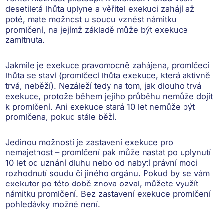
desetiletá lhůta uplyne a věřitel exekuci zahájí až
poté, máte možnost u soudu vznést
námitku
promlčení
, na jejímž základě může být exekuce
zamítnuta.
Jakmile je exekuce pravomocně zahájena,
promlčecí
lhůta se staví
(promlčecí lhůta exekuce, která aktivně
trvá, neběží). Nezáleží tedy na tom, jak dlouho trvá
exekuce, protože během jejího průběhu nemůže dojít
k promlčení. Ani exekuce stará 10 let nemůže být
promlčena, pokud stále běží.
Jedinou možností je
zastavení exekuce pro
nemajetnost
– promlčení pak může nastat po uplynutí
10 let od uznání dluhu nebo od nabytí právní moci
rozhodnutí soudu či jiného orgánu. Pokud by se vám
exekutor po této době znova ozval, můžete využít
námitku promlčení. Bez zastavení exekuce promlčení
pohledávky možné není.