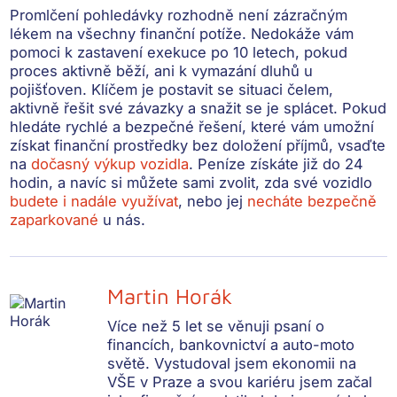
Promlčení pohledávky rozhodně není zázračným
lékem na všechny finanční potíže. Nedokáže vám
pomoci k zastavení exekuce po 10 letech, pokud
proces aktivně běží, ani k vymazání dluhů u
pojišťoven. Klíčem je postavit se situaci čelem,
aktivně řešit své závazky a snažit se je splácet. Pokud
hledáte rychlé a bezpečné řešení, které vám umožní
získat finanční prostředky bez doložení příjmů, vsaďte
na
dočasný výkup vozidla
. Peníze získáte již do 24
hodin, a navíc si můžete sami zvolit, zda své vozidlo
budete i nadále využívat
, nebo jej
necháte bezpečně
zaparkované
u nás.
Martin Horák
Více než 5 let se věnuji psaní o
financích, bankovnictví a auto-moto
světě. Vystudoval jsem ekonomii na
VŠE v Praze a svou kariéru jsem začal