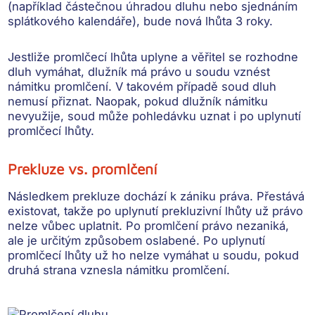
(například částečnou úhradou dluhu nebo sjednáním
splátkového kalendáře), bude nová lhůta 3 roky.
Jestliže
promlčecí lhůta uplyne
a věřitel se rozhodne
dluh vymáhat, dlužník má právo u soudu
vznést
námitku promlčení
. V takovém případě soud dluh
nemusí přiznat. Naopak, pokud dlužník námitku
nevyužije, soud může pohledávku uznat i po uplynutí
promlčecí lhůty.
Prekluze vs. promlčení
Následkem prekluze
dochází k zániku práva
. Přestává
existovat, takže po uplynutí prekluzivní lhůty už právo
nelze vůbec uplatnit. Po promlčení právo nezaniká,
ale
je určitým způsobem oslabené
. Po uplynutí
promlčecí lhůty už ho nelze vymáhat u soudu, pokud
druhá strana vznesla námitku promlčení.