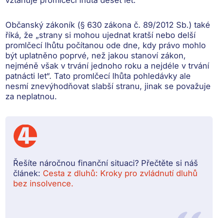
vztahuje
promlčecí lhůta deset let
.
Občanský zákoník (§ 630 zákona č. 89/2012 Sb.) také
říká, že „strany si
mohou ujednat kratší nebo delší
promlčecí lhůtu
počítanou ode dne, kdy právo mohlo
být uplatněno poprvé, než jakou stanoví zákon,
nejméně však v trvání jednoho roku a nejdéle v trvání
patnácti let“. Tato promlčecí lhůta pohledávky ale
nesmí znevýhodňovat slabší stranu, jinak se považuje
za neplatnou.
Řešíte náročnou finanční situaci? Přečtěte si náš
článek:
Cesta z dluhů: Kroky pro zvládnutí dluhů
bez insolvence.