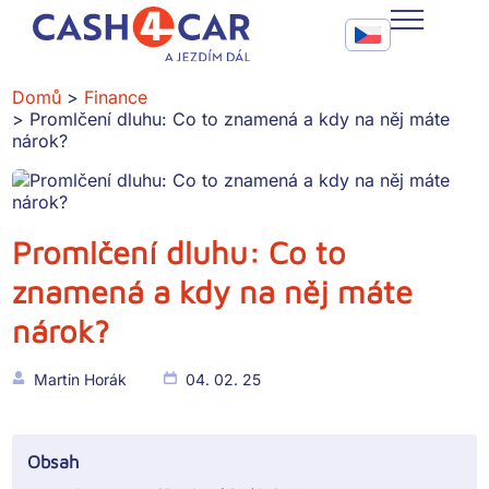
Promlčení dluhu: Co to znamená a kdy na něj máte nárok?
Call To Action Me
CASH4CAR
Domů
Finance
Promlčení dluhu: Co to znamená a kdy na něj máte
FAQ
nárok?
BLOG
SLUŽBY
Promlčení dluhu: Co to
znamená a kdy na něj máte
KONTAKT
nárok?
Martin Horák
04. 02. 25
Obsah