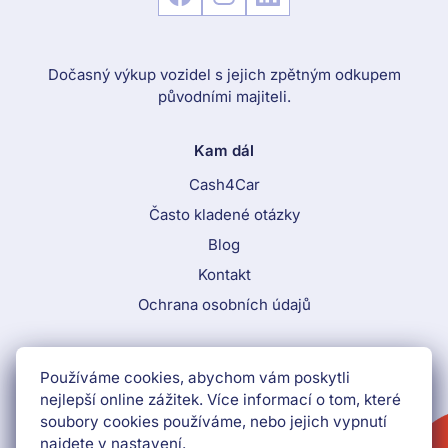
Dočasný výkup vozidel s jejich zpětným odkupem
původními majiteli.
Kam dál
Cash4Car
Často kladené otázky
Blog
Kontakt
Ochrana osobních údajů
Call To Action Menu
Používáme cookies, abychom vám poskytli
800 870 884
nejlepší online zážitek. Více informací o tom, které
soubory cookies používáme, nebo jejich vypnutí
Získat peníze hned
najdete v nastavení.