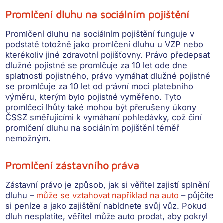
Promlčení dluhu na sociálním pojištění
Promlčení dluhu na sociálním pojištění
funguje v
podstatě totožně jako promlčení dluhu u VZP nebo
kterékoliv jiné zdravotní pojišťovny.
Právo předepsat
dlužné pojistné
se promlčuje za 10 let ode dne
splatnosti pojistného,
právo vymáhat dlužné pojistné
se promlčuje za 10 let od právní moci platebního
výměru, kterým bylo pojistné vyměřeno. Tyto
promlčecí lhůty také
mohou být přerušeny úkony
ČSSZ směřujícími k vymáhání pohledávky
, což činí
promlčení dluhu na sociálním pojištění téměř
nemožným.
Promlčení zástavního práva
Zástavní právo
je způsob, jak si věřitel zajistí splnění
dluhu –
může se vztahovat například na auto
– půjčíte
si peníze a jako zajištění nabídnete svůj vůz. Pokud
dluh nesplatíte, věřitel může auto prodat, aby pokryl