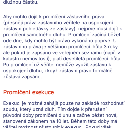
dlužnou částku.
Aby mohlo dojít k
promlčení zástavního práva
(přesněji práva zástavního věřitele na uspokojení
zástavní pohledávky ze zástavy), nejprve musí dojít k
promlčení samotného dluhu. Promlčení začíná běžet
ode dne, kdy mohlo být právo vykonáno poprvé. U
zástavního práva je většinou
promlčecí lhůta 3 roky
,
ale pokud je zapsáno ve veřejném seznamu (např. v
katastru nemovitostí), platí
desetiletá promlčecí lhůta
.
Po promlčení už věřitel nemůže využít zástavu k
uspokojení dluhu, i když zástavní právo formálně
zůstává zapsáno.
Promlčení exekuce
Exekuci je možné zahájit pouze
na základě rozhodnutí
soudu
, který uzná dluh. Tím dojde k přerušení
původní doby promlčení dluhu a začne běžet nová,
stanovená zákonem na 10 let. Během této doby má
věřitel možnost přistoupit k exekuci. Pokud však