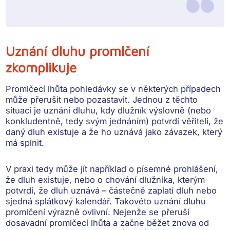
Uznání dluhu promlčení
zkomplikuje
Promlčecí lhůta pohledávky se v některých případech
může
přerušit nebo pozastavit
. Jednou z těchto
situací je
uznání dluhu
, kdy dlužník výslovně (nebo
konkludentně, tedy svým jednáním)
potvrdí věřiteli, že
daný dluh existuje
a že ho uznává jako závazek, který
má splnit.
V praxi tedy může jít například o písemné prohlášení,
že dluh existuje, nebo o chování dlužníka, kterým
potvrdí, že dluh uznává – částečně zaplatí dluh nebo
sjedná splátkový kalendář. Takovéto uznání dluhu
promlčení výrazně ovlivní. Nejenže
se přeruší
dosavadní promlčecí lhůta
a začne běžet znova od