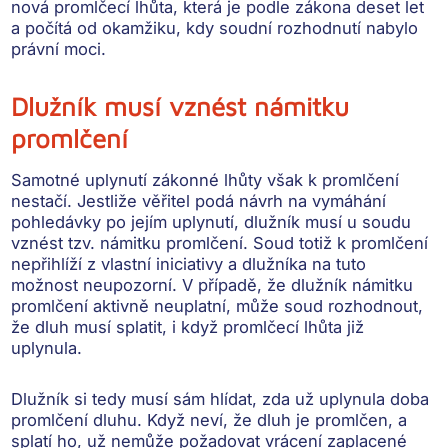
nová promlčecí lhůta, která je podle zákona deset let
a počítá od okamžiku, kdy soudní rozhodnutí nabylo
právní moci.
Dlužník musí vznést námitku
promlčení
Samotné uplynutí zákonné lhůty však k promlčení
nestačí. Jestliže věřitel podá návrh na vymáhání
pohledávky po jejím uplynutí,
dlužník musí u soudu
vznést tzv. námitku promlčení
. Soud totiž k promlčení
nepřihlíží z vlastní iniciativy a dlužníka na tuto
možnost neupozorní. V případě, že dlužník námitku
promlčení aktivně neuplatní, může soud rozhodnout,
že dluh musí splatit, i když promlčecí lhůta již
uplynula.
Dlužník si tedy musí sám hlídat, zda už uplynula doba
promlčení dluhu. Když neví, že dluh je promlčen, a
splatí ho, už
nemůže požadovat vrácení zaplacené