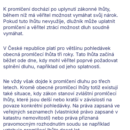
K promlčení dochází
po uplynutí zákonné lhůty
,
během níž má věřitel možnost vymáhat svůj nárok.
Pokud tuto lhůtu nevyužije, dlužník může uplatnit
promlčení a věřitel ztrácí možnost dluh soudně
vymáhat.
V České republice platí pro většinu pohledávek
obecná promlčecí lhůta tři roky
. Tato lhůta začíná
běžet ode dne, kdy mohl věřitel poprvé požadovat
splnění dluhu, například od jeho splatnosti.
Ne vždy však dojde k promlčení dluhu po třech
letech. Kromě obecné promlčecí lhůty totiž existují
také situace, kdy zákon stanoví
zvláštní promlčecí
lhůty
, které jsou delší nebo kratší v závislosti na
povaze konkrétní pohledávky. Na práva zapsaná ve
veřejných seznamech (vlastnické právo zapsané v
katastru nemovitostí) nebo práva přiznaná
pravomocným rozhodnutím soudu se například