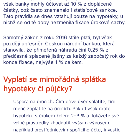
však banky mohly účtovat až
10 % z doplácené
částky
, což často znamenalo i statisícové sankce.
Tato pravidla se dnes vztahují pouze na hypotéky, u
nichž se od té doby nezměnila fixace úrokové sazby.
Samotný zákon z roku 2016 stále platí, byl však
později
upřesněn Českou národní bankou
, která
stanovila, že přiměřená náhrada činí
0,25 % z
předčasně splacené jistiny za každý započatý rok do
konce fixace
, nejvýše
1 % celkem
.
Vyplatí se mimořádná splátka
hypotéky či půjčky?
Úspora na úrocích:
Čím dříve úvěr splatíte,
tím
méně zaplatíte na úrocích
. Pokud však máte
hypotéku s úrokem kolem 2–3 % a dokážete své
volné prostředky zhodnotit vyšším výnosem,
například prostřednictvím spořicího účtu, investic