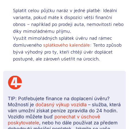
Splatit celou půjčku naráz v jedné platbě:
Ideální
varianta, pokud máte k dispozici větší finanční
obnos – například po prodeji auta, nemovitosti nebo
díky mimořádnému příjmu.
Využít mimořádných splátek úvěru nad rámec
domluveného
splátkového kalendáře
:
Tento způsob
bývá výhodný pro ty, kteří chtějí úvěr doplácet
postupně, ale zároveň ušetřit na úrocích.
TIP:
Potřebujete finance na doplacení úvěru?
Možností je
dočasný výkup vozidla
– služba, která
vám umožní získat peníze zpravidla do 24 hodin.
Vozidlo můžete buď
ponechat v úschově
poskytovatele
, nebo ho dále používat za předem
dohodnutý měsíční poplatek. Jakmile se vaše