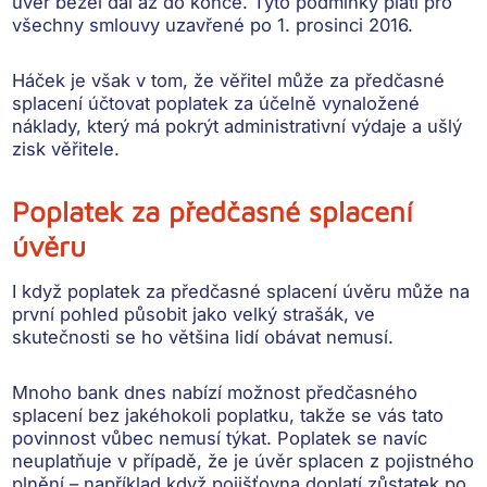
úvěr běžel dál až do konce. Tyto podmínky platí pro
všechny smlouvy uzavřené po 1. prosinci 2016.
Háček je však v tom, že věřitel
může za předčasné
splacení účtovat poplatek
za účelně vynaložené
náklady, který má pokrýt administrativní výdaje a ušlý
zisk věřitele.
Poplatek za předčasné splacení
úvěru
I když poplatek za předčasné splacení úvěru může na
první pohled působit jako velký strašák, ve
skutečnosti se ho většina lidí obávat nemusí.
Mnoho bank dnes nabízí
možnost předčasného
splacení bez jakéhokoli poplatku
, takže se vás tato
povinnost vůbec nemusí týkat. Poplatek se navíc
neuplatňuje v případě, že je
úvěr splacen z pojistného
plnění
– například když pojišťovna doplatí zůstatek po