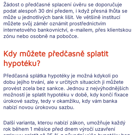
Žádost o předčasné splacení úvěru
se doporučuje
podat alespoň 30 dní předem, i když přesná lhůta se
může u jednotlivých bank lišit. Ve většině institucí
můžete svůj záměr oznámit prostřednictvím
internetového bankovnictví, e-mailem, přes klientskou
zónu nebo osobně na pobočce.
Kdy můžete předčasně splatit
hypotéku?
Předčasná splátka hypotéky je možná
kdykoli po
dobu jejího trvání
, ale v určitých situacích ji můžete
provést
zcela bez sankce
. Jednou z nejvýhodnějších
možností je splatit hypotéku v době,
kdy končí fixace
úrokové sazby
, tedy v okamžiku, kdy vám banka
nabízí novou úrokovou sazbu.
Další varianta, kterou nabízí zákon, umožňuje každý
rok
během 1 měsíce před dnem výročí
uzavření