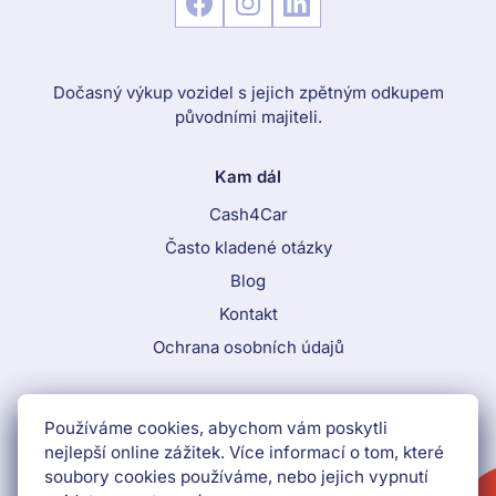
Dočasný výkup vozidel s jejich zpětným odkupem
původními majiteli.
Kam dál
Cash4Car
Často kladené otázky
Blog
Kontakt
Ochrana osobních údajů
Call To Action Menu
Používáme cookies, abychom vám poskytli
800 870 884
nejlepší online zážitek. Více informací o tom, které
soubory cookies používáme, nebo jejich vypnutí