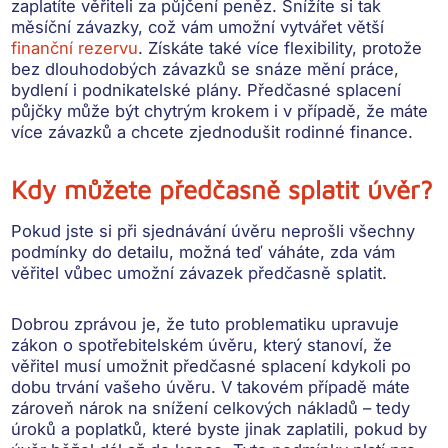
zaplatíte věřiteli za půjčení peněz. Snížíte si tak
měsíční závazky, což vám umožní vytvářet větší
finanční rezervu
. Získáte také
více flexibility
, protože
bez dlouhodobých závazků se snáze mění práce,
bydlení i podnikatelské plány. Předčasné splacení
půjčky může být chytrým krokem i v případě, že máte
více závazků a
chcete zjednodušit rodinné finance
.
Kdy můžete předčasně splatit úvěr?
Pokud jste si při sjednávání úvěru neprošli všechny
podmínky do detailu, možná teď váháte, zda vám
věřitel vůbec umožní závazek předčasně splatit.
Dobrou zprávou je, že tuto problematiku upravuje
zákon o spotřebitelském úvěru, který stanoví, že
věřitel musí umožnit předčasné splacení kdykoli po
dobu trvání vašeho úvěru
. V takovém případě máte
zároveň nárok na snížení celkových nákladů – tedy
úroků a poplatků, které byste jinak zaplatili, pokud by