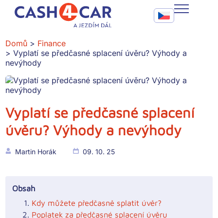
Vyplatí se předčasné splacení úvěru? Výhody a nevýhody
Call To Action Me
CASH4CAR
Domů
Finance
Vyplatí se předčasné splacení úvěru? Výhody a
FAQ
nevýhody
BLOG
SLUŽBY
Vyplatí se předčasné splacení
úvěru? Výhody a nevýhody
KONTAKT
Martin Horák
09. 10. 25
Obsah
Kdy můžete předčasně splatit úvěr?
Poplatek za předčasné splacení úvěru