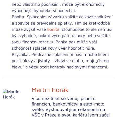
nebo vlastního podnikání, může být ekonomicky
výhodnější hypotéku si ponechat.
Bonita:
Splacením závazku snížíte celkové zadlužení
a zbavíte se pravidelné splátky. Tím se
krátkodobě
může zvýšit vaše
bonita
,
dlouhodobě
to ale nemusí
být výhodné, pokud vyčerpáte úspory nebo snížíte
svou finanční rezervu. Banka pak může vaši
schopnost splácet nový úvěr hodnotit hůře.
Psychika:
Předčasné splacení přináší mnoha lidem
pocit úlevy a jistoty
– zbaví se dluhu, mají „čistou
hlavu“ a větší pocit kontroly nad svými financemi.
Martin Horák
Více než 5 let se věnuji psaní o
financích, bankovnictví a auto-moto
světě. Vystudoval jsem ekonomii na
VŠE v Praze a svou kariéru jsem začal