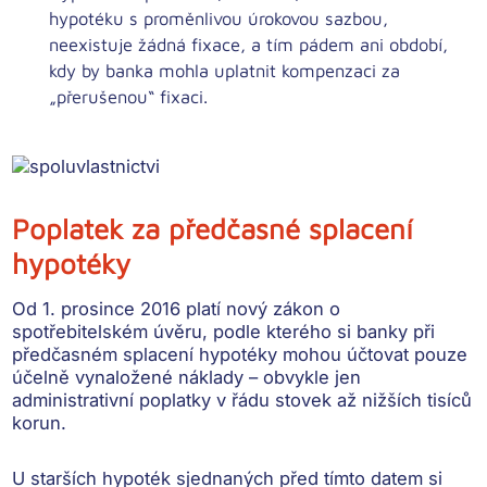
hypotéku s proměnlivou úrokovou sazbou,
neexistuje žádná fixace, a tím pádem ani období,
kdy by banka mohla uplatnit kompenzaci za
„přerušenou“ fixaci.
Poplatek za předčasné splacení
hypotéky
Od 1. prosince 2016 platí nový zákon o
spotřebitelském úvěru, podle kterého si banky při
předčasném splacení hypotéky mohou účtovat pouze
účelně vynaložené náklady
– obvykle jen
administrativní poplatky v řádu stovek až nižších tisíců
korun.
U starších hypoték sjednaných před tímto datem si