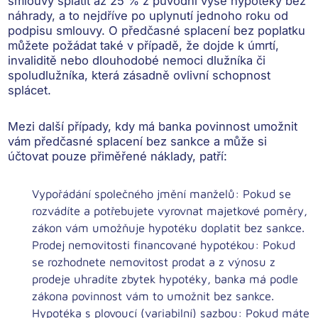
smlouvy splatit až 25 % z původní výše hypotéky bez
náhrady, a to nejdříve po uplynutí jednoho roku od
podpisu smlouvy. O předčasné splacení bez poplatku
můžete požádat také v případě, že
dojde k úmrtí,
invaliditě nebo dlouhodobé nemoci dlužníka či
spoludlužníka
, která zásadně ovlivní schopnost
splácet.
Mezi další případy, kdy má banka povinnost umožnit
vám předčasné splacení bez sankce a může si
účtovat pouze přiměřené náklady, patří:
Vypořádání společného jmění manželů:
Pokud se
rozvádíte a potřebujete vyrovnat majetkové poměry,
zákon vám umožňuje hypotéku doplatit bez sankce.
Prodej nemovitosti financované hypotékou:
Pokud
se rozhodnete nemovitost prodat a z výnosu z
prodeje uhradíte zbytek hypotéky, banka má podle
zákona povinnost vám to umožnit bez sankce.
Hypotéka s plovoucí (variabilní) sazbou:
Pokud máte